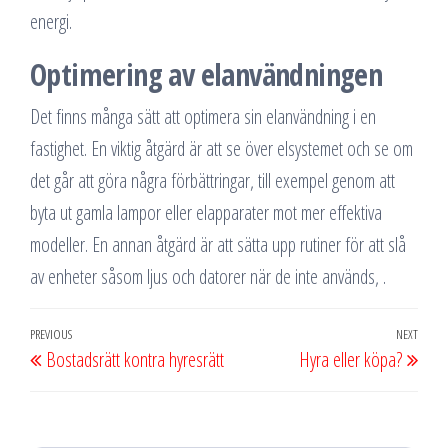
energi.
Optimering av elanvändningen
Det finns många sätt att optimera sin elanvändning i en
fastighet. En viktig åtgärd är att se över elsystemet och se om
det går att göra några förbättringar, till exempel genom att
byta ut gamla lampor eller elapparater mot mer effektiva
modeller. En annan åtgärd är att sätta upp rutiner för att slå
av enheter såsom ljus och datorer när de inte används, .
Inläggsnavigering
Previous
PREVIOUS
NEXT
Next
Bostadsrätt kontra hyresrätt
Hyra eller köpa?
Post
Post