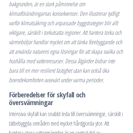
bakgrunden, är en stark påminnelse om
klimatförändringarnas konsekvenser. Den illustrerar tydligt
varför klimatsäkring och anpassade byggstrategier blir allt
viktigare, särskilt i torkutsatta regioner. Att hantera torka och
värmeböljor handlar mycket om att tänka förebyggande och
att använda naturens egna lösningar för att skapa svalka och
hushålla med vattenresurser. Dessa åtgärder bidrar inte
bara till en mer resilient fastighet utan kan också öka
boendekomforten avsevärt under varma perioder.
Förberedelser för skyfall och
översvämningar
Intensiva skyfall kan snabbt leda till översvämningar, särskilt i
tätbebyggda områden med mycket hårdgjorda ytor. Att
hantera stora vattenmängder är en central del av