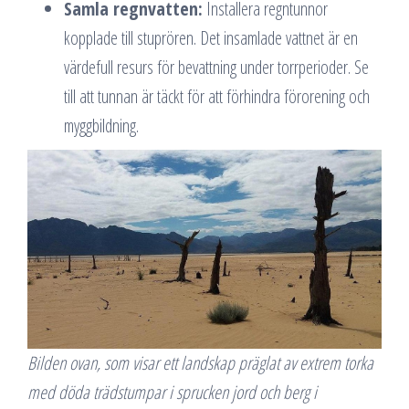
Samla regnvatten:
Installera regntunnor
kopplade till stuprören. Det insamlade vattnet är en
värdefull resurs för bevattning under torrperioder. Se
till att tunnan är täckt för att förhindra förorening och
myggbildning.
Bilden ovan, som visar ett landskap präglat av extrem torka
med döda trädstumpar i sprucken jord och berg i