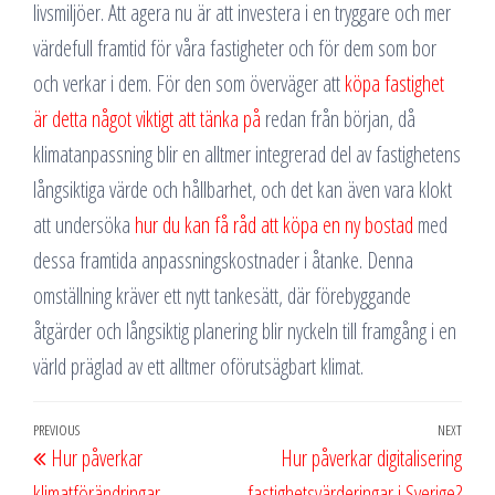
livsmiljöer. Att agera nu är att investera i en tryggare och mer
värdefull framtid för våra fastigheter och för dem som bor
och verkar i dem. För den som överväger att
köpa fastighet
är detta något viktigt att tänka på
redan från början, då
klimatanpassning blir en alltmer integrerad del av fastighetens
långsiktiga värde och hållbarhet, och det kan även vara klokt
att undersöka
hur du kan få råd att köpa en ny bostad
med
dessa framtida anpassningskostnader i åtanke. Denna
omställning kräver ett nytt tankesätt, där förebyggande
åtgärder och långsiktig planering blir nyckeln till framgång i en
värld präglad av ett alltmer oförutsägbart klimat.
Inläggsnavigering
Previous
PREVIOUS
NEXT
Next
Hur påverkar
Hur påverkar digitalisering
Post
Post
klimatförändringar
fastighetsvärderingar i Sverige?