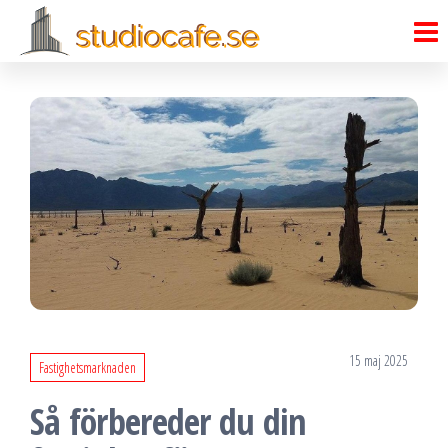
Studiocafe.se
Skip
Studiocafe.se
to
the
content
15 maj 2025
Fastighetsmarknaden
Så förbereder du din